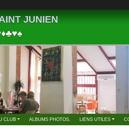
AINT JUNIEN
♥♦♣♥♠
DU CLUB
ALBUMS PHOTOS.
LIENS UTILES
C