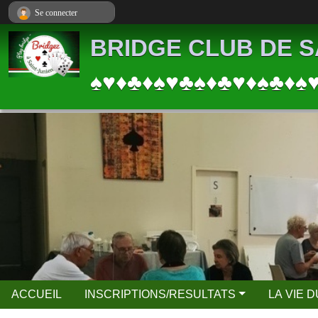
Panneau de gestion des cookies
Se connecter
BRIDGE CLUB DE S
♠♥♦♣♦♠♥♣♠♦♣♥♦♠♣♦♠
ACCUEIL
INSCRIPTIONS/RESULTATS
LA VIE 