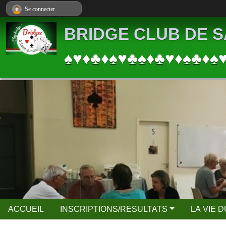
Panneau de gestion des cookies
Se connecter
BRIDGE CLUB DE S
♠♥♦♣♦♠♥♣♠♦♣♥♦♠♣♦♠
ACCUEIL
INSCRIPTIONS/RESULTATS
LA VIE 