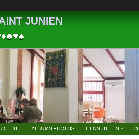
AINT JUNIEN
♥♦♣♥♠
DU CLUB
ALBUMS PHOTOS.
LIENS UTILES
C