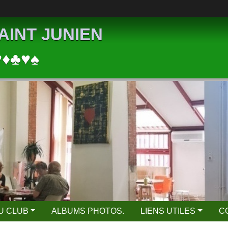
AINT JUNIEN
♥♦♣♥♠
DU CLUB
ALBUMS PHOTOS.
LIENS UTILES
C