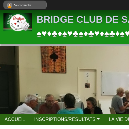
Panneau de gestion des cookies
Se connecter
BRIDGE CLUB DE S
♠♥♦♣♦♠♥♣♠♦♣♥♦♠♣♦♠
ACCUEIL
INSCRIPTIONS/RESULTATS
LA VIE 