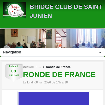
Panneau de gestion des cookies
BRIDGE CLUB DE SAINT
JUNIEN
Le
lundi
Accueil
Ronde de France
08
RONDE DE FRANCE
JUIN
2026
Le
lundi
08
juin
2026
de 14h à 18h