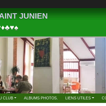
AINT JUNIEN
♥♦♣♥♠
DU CLUB
ALBUMS PHOTOS.
LIENS UTILES
C