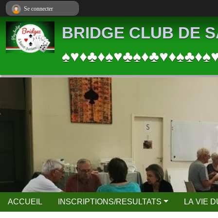
Panneau de gestion des cookies
Se connecter
BRIDGE CLUB DE S
♠♥♦♣♦♠♥♣♠♦♣♥♦♠♣♦♠
ACCUEIL
INSCRIPTIONS/RESULTATS
LA VIE 