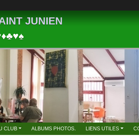
AINT JUNIEN
♥♦♣♥♠
DU CLUB
ALBUMS PHOTOS.
LIENS UTILES
C