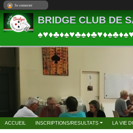
Panneau de gestion des cookies
Se connecter
BRIDGE CLUB DE S
♠♥♦♣♦♠♥♣♠♦♣♥♦♠♣♦♠
ACCUEIL
INSCRIPTIONS/RESULTATS
LA VIE 