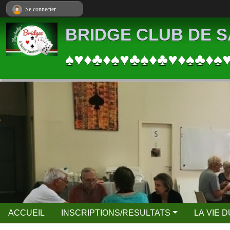
Panneau de gestion des cookies
Se connecter
BRIDGE CLUB DE S
♠♥♦♣♦♠♥♣♠♦♣♥♦♠♣♦♠
ACCUEIL
INSCRIPTIONS/RESULTATS
LA VIE 