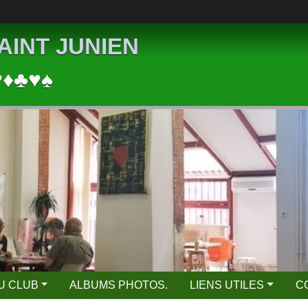
AINT JUNIEN
♥♦♣♥♠
DU CLUB
ALBUMS PHOTOS.
LIENS UTILES
C