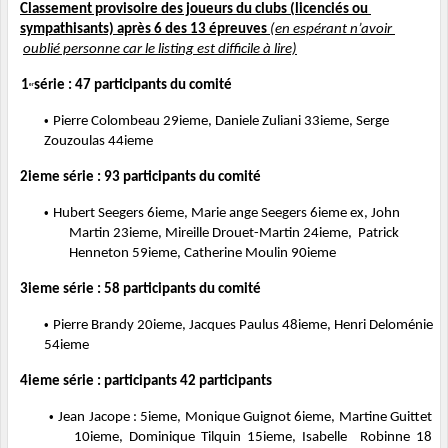
Classement provisoire des joueurs du clubs (licenciés ou 
sympathisants) après 6 des 13 épreuves 
(en espérant n’avoir 
oublié personne car le listing est difficile à lire)
1
série : 47 participants du comité
er
• 
Pierre Colombeau 29ieme, Daniele Zuliani 33ieme, Serge 
Zouzoulas 44ieme
2ieme série : 93 participants du comité
• 
Hubert Seegers 6ieme, Marie ange Seegers 6ieme ex, John 
Martin 23ieme, Mireille Drouet-Martin 24ieme, 
Patrick 
Henneton 59ieme, Catherine Moulin 90ieme
3ieme série : 58 participants du comité
• 
Pierre Brandy 20ieme, Jacques Paulus 48ieme, Henri Deloménie 
54ieme
4ieme série : participants 42 participants
• 
Jean Jacope : 5ieme, Monique Guignot 6ieme, Martine Guittet 
10ieme, Dominique Tilquin 15ieme, Isabelle 
Robinne 18 