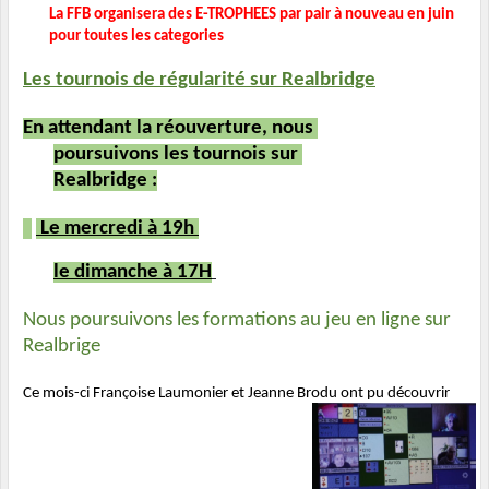
La FFB organisera des E-TROPHEES par pair à nouveau en juin 
pour toutes les categories 
Les tournois de régularité sur Realbridge
En attendant la réouverture, nous 
poursuivons les tournois sur 
Realbridge :
 Le mercredi à 19h 
le dimanche à 17H
Nous poursuivons les formations au jeu en ligne sur 
Realbrige 
Ce mois-ci Françoise Laumonier et Jeanne Brodu ont pu découvrir  