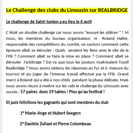
Le Challenge des clubs du Limousin sur REALBRIDGE
Le challenge de Saint-Junien a eu lieu le 6 avril
C’était un double challenge car nous avons “essuyé les plâtres ” ! Ni 
nous, les membres du bureau organisateur, ni  Roland Halter, 
responsable des compétitions du comité, ne savions comment cette 
épreuve allait se dérouler : Quels  seraient les liens avec le site de la 
FFB ? Comment allait se faire la mise en place ? Comment allait se 
dérouler  l’arbitrage ? Est-ce que tous les joueurs maitrisaient l’outil 
Realbridge ? Nous avons obtenu les réponses au fur et à  mesure du 
tournoi et pu juger de l’intense travail effectué par la FFB. Grand 
merci à Roland qui a été à nos côtés  pendant la phase délicate. Mais 
nous avons réussi à mettre sur les rails le challenge du Limousin avec 
succès : 
57 paires  donc 29 tables ! Plus qu’au festival ! 
Et puis félicitons les gagnants qui sont membres du club
1° Marie-Ange et Hubert Seegers
2° Danièle Zuliani et Pierre Colombeau